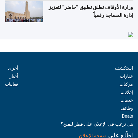
وزارة الأوقاف تطلق تطبيق "حاضر" لتعزيز
إدارة المساجد رقمياً
استكشف
أخرى
عقارات
أخبار
مركبات
فعاليات
إعلانات
خدمات
وظائف
Deals
هل ترغب في الإعلان على قطر ليفنج؟
اطّلع على
صفحة الإعلان