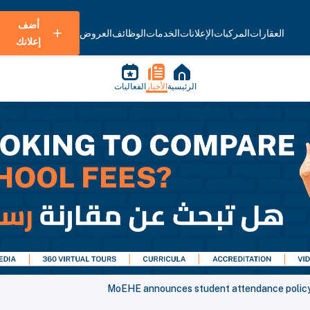
أضف
العقارات
المركبات
الإعلانات
الخدمات
الوظائف
العروض
إعلانك
الرئيسية
الأخبار
الفعاليات
MoEHE announces student attendance policy f