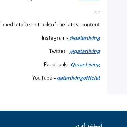
---
 media to keep track of the latest content.
Instagram -
@qatarliving
Twitter -
@qatarliving
Facebook -
Qatar Living
YouTube
-
qatarlivingofficial
استكشف
أخرى