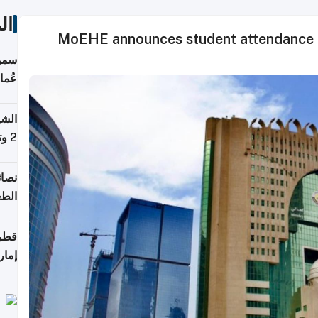
ال
MoEHE announces student attendance po
سمو 
عُما
الشي
2 وتصل إلى 11 قمة فوق 8,000 متر
نصائ
الطع
والت
قطر 
إمار