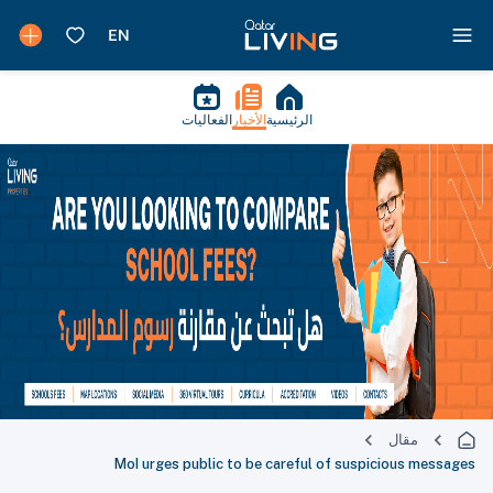
الرئيسية
الأخبار
الفعاليات
مقال
MoI urges public to be careful of suspicious messages