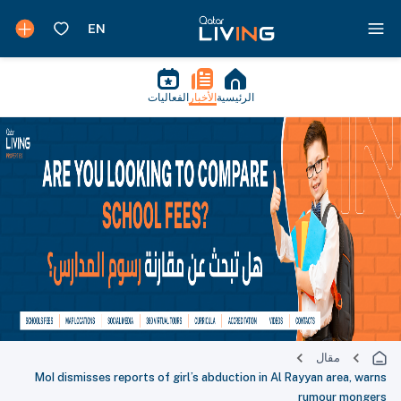
الرئيسية
الأخبار
الفعاليات
مقال
MoI dismisses reports of girl’s abduction in Al Rayyan area, warns
rumour mongers