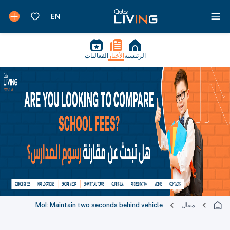
الرئيسية
الأخبار
الفعاليات
مقال
MoI: Maintain two seconds behind vehicle