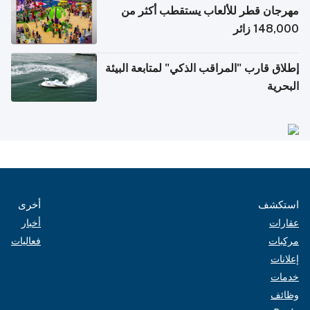
مهرجان قطر للألعاب يستقطب أكثر من
148,000 زائر
إطلاق قارب "المراقب الذكي" لمتابعة البيئة
البحرية
استكشف
أخرى
عقارات
أخبار
مركبات
فعاليات
إعلانات
خدمات
وظائف