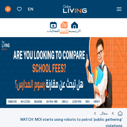
الرئيسية
الأخبار
الفعاليات
مقال
WATCH: MOI starts using robots to patrol 'public gathering'
violations