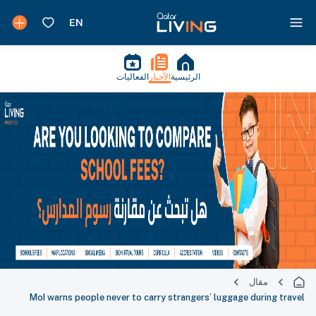
الرئيسية
الأخبار
الفعاليات
مقال
MoI warns people never to carry strangers’ luggage during travel