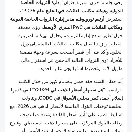
وفي جلسة أخرى مميزة بعنوان
“إدارة الثروات الخاصة
الدولية وهيكلة مكاتب العائلات في الخليج عام 2025”
،
استعرض
أرتيم توروبوف، مدير إدارة الثروات الخاصة الدولية
ومكاتب العائلات في PwC الشرق الأوسط
، رؤى معمقة
حول تطور نماذج إدارة الثروات، وحلول الهيكلة الضريبية
الفعالة، وتزايد انتقال مكاتب العائلات العالمية إلى دول
الخليج. وأكد على أن قطر أصبحت بسرعة وجهة مفضلة
للأفراد ذوي الثروات العالية الباحثين عن استقرار مالي
طويل الأمد وتخطيط استراتيجي عابر للحدود.
أما قطاع السلع فقد حظي باهتمام كبير من خلال الكلمة
الرئيسية
“هل ستنهار أسعار الذهب في 2026؟”
التي قدمها
إسلام أحمد، كبير محللي الأسواق في GODO
. وتناولت
الجلسة توقعات البنوك العالمية لأسعار الذهب في 2026، مع
تسليط الضوء على تأثير أسعار الفائدة وتوقعات التضخم
وطلب البنوك المركزية على مسار الذهب المستقبلي. وشرح
إسلام السيناريوهات المحتملة لاستمرار قوة الأسعار أو