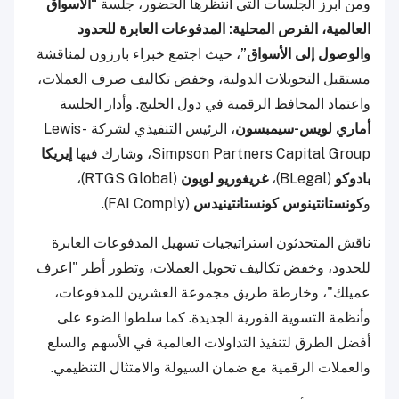
ومن أبرز الجلسات التي انتظرها الحضور، جلسة
“الأسواق
العالمية، الفرص المحلية: المدفوعات العابرة للحدود
والوصول إلى الأسواق”
، حيث اجتمع خبراء بارزون لمناقشة
مستقبل التحويلات الدولية، وخفض تكاليف صرف العملات،
واعتماد المحافظ الرقمية في دول الخليج. وأدار الجلسة
أماري لويس-سيمبسون
، الرئيس التنفيذي لشركة Lewis-
Simpson Partners Capital Group، وشارك فيها
إيريكا
بادوكو
(BLegal)،
غريغوريو لويون
(RTGS Global)،
و
كونستانتينوس كونستانتينيدس
(FAI Comply).
ناقش المتحدثون استراتيجيات تسهيل المدفوعات العابرة
للحدود، وخفض تكاليف تحويل العملات، وتطور أطر "اعرف
عميلك"، وخارطة طريق مجموعة العشرين للمدفوعات،
وأنظمة التسوية الفورية الجديدة. كما سلطوا الضوء على
أفضل الطرق لتنفيذ التداولات العالمية في الأسهم والسلع
والعملات الرقمية مع ضمان السيولة والامتثال التنظيمي.