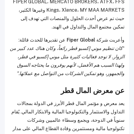
FIPER GLOBAL، MERCATO BROKERS، ATFX، FFS
Kings، Xlence، MY MAA MARKETS وغيرها الكثير،
حيث تم عرض أحدث الحلول والمنصات التي تهدف إلى
تمكين مجتمع المال والتداول في الهند.
وأعربت شركة
Fiper Global
عن تقديرها للحدث قائلة:
“
كان تنظيم موني إكسبو قطر رائعاً، وكان هناك عدد كبير من
الزوار. لا توجد فعاليات كثيرة مثل موني إكسبو في قطر،
ولهذا السبب هم الأفضل، لأنهم يوفرون ما يحتاجه السوق
والجمهور، وهو تمكين الشركات من التواصل مع عملائها.”
عن معرض المال قطر
يعد معرض و مؤتمر المال قطر الأبرز في الدولة بمجالات
التداول والاستثمار والتكنولوجيا المالية والابتكار المالي. يُقام
سنوياً في الدوحة، ويجمع وسطاء عالميين وشركات
تكنولوجيا مالية ومستثمرين وقادة القطاع المالي على مدار