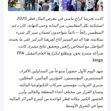
كانت تجربتنا كراعٍ ماسي في معرض المال قطر 2025
استثنائية بكل المقاييس. من البداية وحتى النهاية، كان دعم
المنظمين رائعاً—دائماً متواجدون لضمان سير كل شيء
بسلاسة. هذا الدعم المميز أتاح لفريقنا التركيز على ما يجيده:
التواصل مع أشخاص رائعين وتحقيق نتائج مميزة. كانت
شراكة مثمرة بحق، ونتطلع لتكرارها العام المقبل
.
FFA
kings
شهد اليوم الأول حضوراً متنوعاً من المتداولين الأفراد،
المستثمرين المؤسسيين، المؤثرين الماليين، المحللين،
مديري الثروات، مؤسسي شركات التكنولوجيا المالية،
وصناع القرار من مختلف أنحاء المنطقة والعالم. وأبرز
الحضور الكبير مكانة قطر كواحدة من أسرع المراكز المالية
نمواً في الشرق الأوسط.