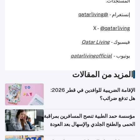
المستجدات.
إنستغرام -
@qatarliving
X -
@qatarliving
فيسبوك -
Qatar Living
يوتيوب
-
qatarlivingofficial
المزيد من المقالات
الإقامة الضريبية للوافدين في قطر 2026:
هل تدفع ضرائب؟
مؤسسة حمد الطبية تنصح المسافرين بمراقبة
الحمى والطفح الجلدي والإسهال بعد العودة
إلى الوطن