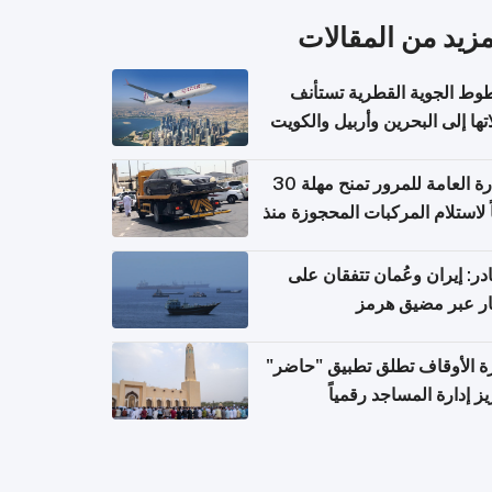
مزيد من المقالات
وط الجوية القطرية تستأنف
تها إلى البحرين وأربيل والكويت
ً من 8 أغسطس
الإدارة العامة للمرور تمنح مهلة 30
ً لاستلام المركبات المحجوزة منذ
 طويلة
ر: إيران وعُمان تتفقان على
ر عبر مضيق هرمز
ة الأوقاف تطلق تطبيق "حاضر"
يز إدارة المساجد رقمياً