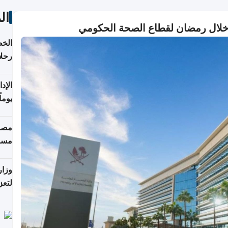
ال
 خلال رمضان لقطاع الصحة الحكومي
الخط
رحلا
اعتبارا
يوما
فترة
مصاد
مسا
وزار
لتعز