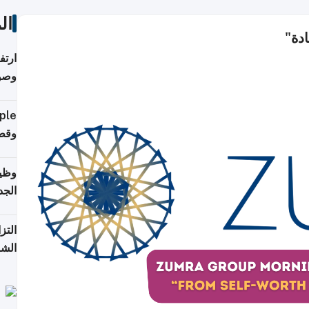
ال
دة"
ارتف
وصول
إلى 90%
وقطر
وظيف
الجد
التز
الشر