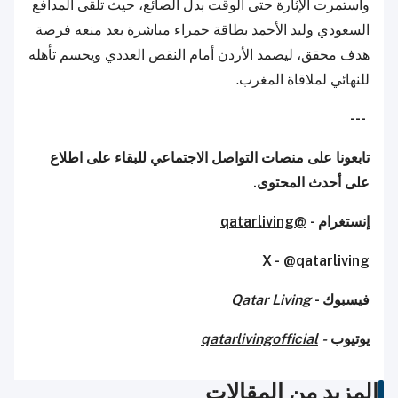
واستمرت الإثارة حتى الوقت بدل الضائع، حيث تلقى المدافع
السعودي وليد الأحمد بطاقة حمراء مباشرة بعد منعه فرصة
هدف محقق، ليصمد الأردن أمام النقص العددي ويحسم تأهله
للنهائي لملاقاة المغرب.
---
تابعونا على منصات التواصل الاجتماعي للبقاء على اطلاع
على أحدث المحتوى.
إنستغرام -
@qatarliving
X -
@qatarliving
فيسبوك -
Qatar Living
يوتيوب
-
qatarlivingofficial
المزيد من المقالات