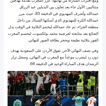
ومع اقتراب المباراة من نهايتها، عزز المغرب تقدمه بهدفين
متتاليين: الأول جاء بعد تعاون بين البديلين عبد الرزاق
حمدالله وأشرف المهديوي في الدقيقة 83، حيث مرر
حمدالله الكرة للمهديوي الذي أسكنها الشباك من داخل
منطقة الجزاء، ثم عاد حمدالله ليختتم الثلاثية في الوقت بدل
الضائع بعد متابعته لعرضية محمد بولكسوت، ليحسم المغرب
الفوز بثلاثية نظيفة ويحجز بطاقة العبور للنهائي.
وفي نصف النهائي الآخر، تفوق الأردن على السعودية بهدف
دون رد ليضرب موعداً مع المغرب في النهائي، وسجل نزار
الرشدان هدف المباراة الوحيد في الدقيقة 66.