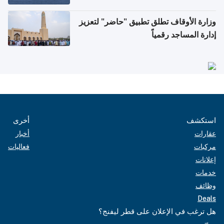
وزارة الأوقاف تطلق تطبيق "حاضر" لتعزيز
إدارة المساجد رقمياً
استكشف
أخرى
عقارات
أخبار
مركبات
فعاليات
إعلانات
خدمات
وظائف
Deals
هل ترغب في الإعلان على قطر ليفنج؟