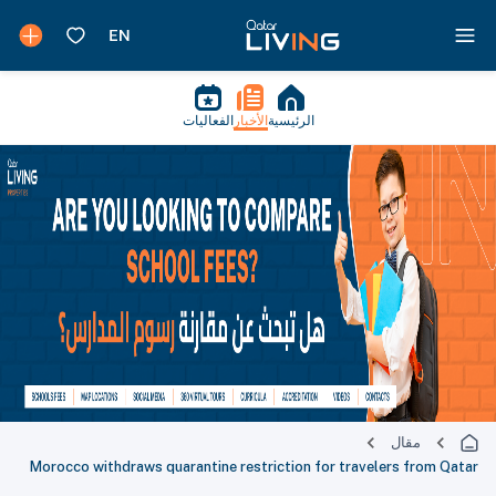
الرئيسية
الأخبار
الفعاليات
مقال
Morocco withdraws quarantine restriction for travelers from Qatar