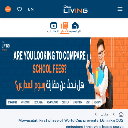
الرئيسية
الأخبار
الفعاليات
مقال
Mowasalat: First phase of World Cup prevents 1.6mn kg CO2
emissions through e-buses usage