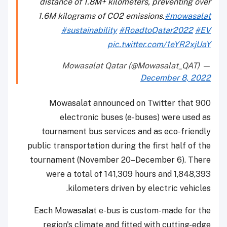
distance of 1.8M+ kilometers, preventing over
1.6M kilograms of CO2 emissions.
#mowasalat
#sustainability
#RoadtoQatar2022
#EV
pic.twitter.com/1eYR2xjUaY
— Mowasalat Qatar (@Mowasalat_QAT)
December 8, 2022
Mowasalat announced on Twitter that 900
electronic buses (e-buses) were used as
tournament bus services and as eco-friendly
public transportation during the first half of the
tournament (November 20–December 6). There
were a total of 141,309 hours and 1,848,393
kilometers driven by electric vehicles.
Each Mowasalat e-bus is custom-made for the
region's climate and fitted with cutting-edge