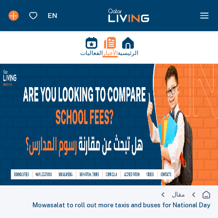
الرئيسية
الأخبار
الفعاليات
مقال
Mowasalat to roll out more taxis and buses for National Day