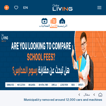
الرئيسية
الأخبار
الفعاليات
مقال
Municipality removed around 12,000 cars and machines