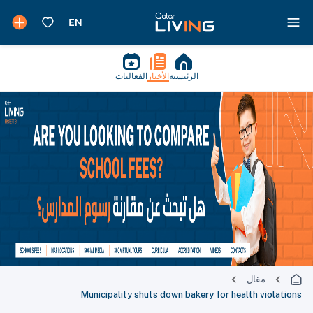
الرئيسية
الأخبار
الفعاليات
مقال
Municipality shuts down bakery for health violations