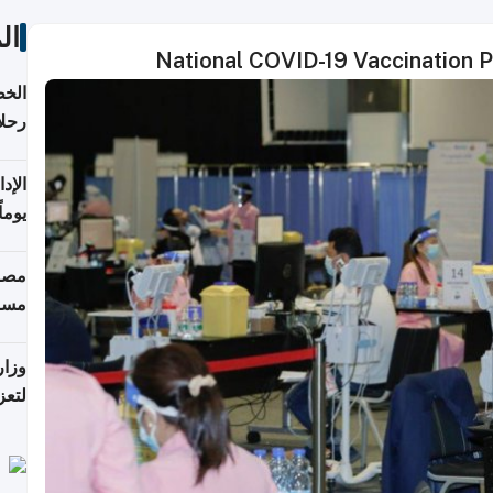
ال
National COVID-19 Vaccination P
الخط
رحلا
اعتبارا
يوما
فترة
مصاد
مسا
وزار
لتعز