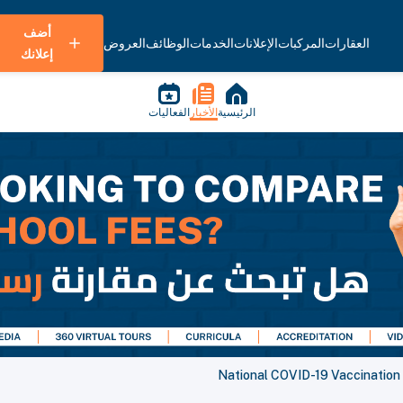
أضف
العقارات
المركبات
الإعلانات
الخدمات
الوظائف
العروض
إعلانك
الرئيسية
الأخبار
الفعاليات
National COVID-19 Vaccination P