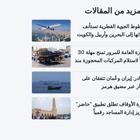
مزيد من المقالات
وط الجوية القطرية تستأنف
تها إلى البحرين وأربيل والكويت
ً من 8 أغسطس
الإدارة العامة للمرور تمنح مهلة 30
ً لاستلام المركبات المحجوزة منذ
 طويلة
ر: إيران وعُمان تتفقان على
ر عبر مضيق هرمز
ة الأوقاف تطلق تطبيق "حاضر"
يز إدارة المساجد رقمياً