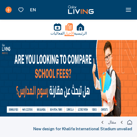
الرئيسية
الأخبار
الفعاليات
مقال
New design for Khalifa International Stadium unveiled