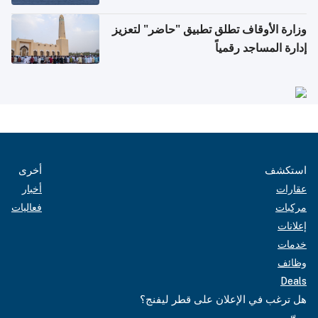
وزارة الأوقاف تطلق تطبيق "حاضر" لتعزيز
إدارة المساجد رقمياً
استكشف
أخرى
عقارات
أخبار
مركبات
فعاليات
إعلانات
خدمات
وظائف
Deals
هل ترغب في الإعلان على قطر ليفنج؟