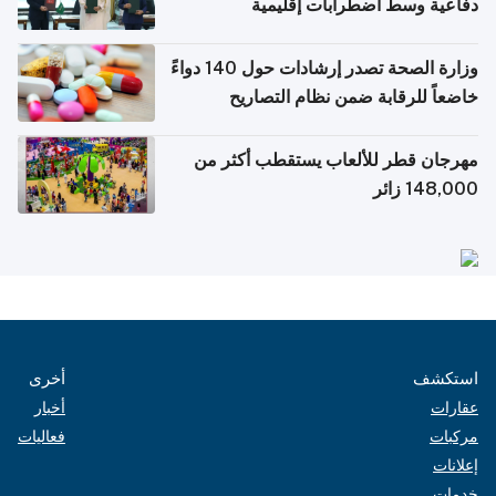
دفاعية وسط اضطرابات إقليمية
وزارة الصحة تصدر إرشادات حول 140 دواءً
خاضعاً للرقابة ضمن نظام التصاريح
الإلكترونية للسفر
مهرجان قطر للألعاب يستقطب أكثر من
148,000 زائر
استكشف
أخرى
عقارات
أخبار
مركبات
فعاليات
إعلانات
خدمات