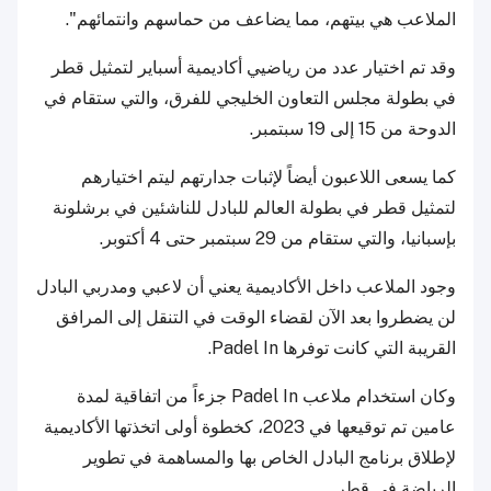
الملاعب هي بيتهم، مما يضاعف من حماسهم وانتمائهم".
وقد تم اختيار عدد من رياضيي أكاديمية أسباير لتمثيل قطر
في بطولة مجلس التعاون الخليجي للفرق، والتي ستقام في
الدوحة من 15 إلى 19 سبتمبر.
كما يسعى اللاعبون أيضاً لإثبات جدارتهم ليتم اختيارهم
لتمثيل قطر في بطولة العالم للبادل للناشئين في برشلونة
بإسبانيا، والتي ستقام من 29 سبتمبر حتى 4 أكتوبر.
وجود الملاعب داخل الأكاديمية يعني أن لاعبي ومدربي البادل
لن يضطروا بعد الآن لقضاء الوقت في التنقل إلى المرافق
القريبة التي كانت توفرها Padel In.
وكان استخدام ملاعب Padel In جزءاً من اتفاقية لمدة
عامين تم توقيعها في 2023، كخطوة أولى اتخذتها الأكاديمية
لإطلاق برنامج البادل الخاص بها والمساهمة في تطوير
الرياضة في قطر.