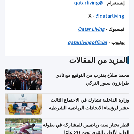
إنستغرام -
@qatarliving
X -
@qatarliving
فيسبوك -
Qatar Living
يوتيوب
-
qatarlivingofficial
المزيد من المقالات
محمد صلاح يقترب من التوقيع مع نادي
طرابزون سبور التركي
وزارة الداخلية تشارك في الاجتماع الثالث
عشر لرؤساء الاتحادات الرياضية الشرطية
بدول مجلس التعاون
قطر تختار ستة رياضيين للمشاركة في بطولة
العالم لألعاب القوى تحت 20 عامًا