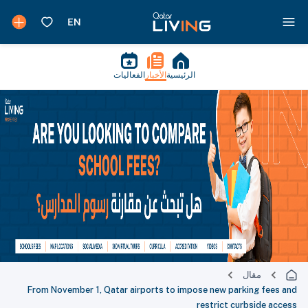
الرئيسية
الأخبار
الفعاليات
مقال
From November 1, Qatar airports to impose new parking fees and
restrict curbside access