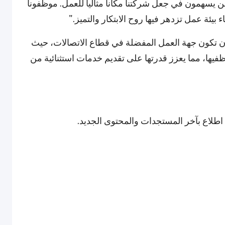
التفاني من جميع أفراد فريق Ooredoo الذين يسهمون في جعل شركتنا مكاناً مثالياً للعمل. موظفونا
ء بيئة عمل تزدهر فيها روح الابتكار والتميز."
د جائزة ستيفي® البرونزية التزام Ooredoo بأن تكون جهة العمل المفضلة في قطاع الاتصالات، حيث
يها، مما يعزز قدرتها على تقديم خدمات استثنائية من
 اطلاع بآخر المستجدات والمحتوى الجديد.