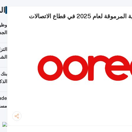
ال
وظيف
الجد
التز
الشر
بنك 
الذك
كومب
مستق