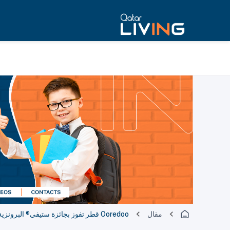
مقال
Ooredoo قطر تفوز بجائزة ستيفي® البرونزية المرموقة لعام 2025 في قطاع الاتصالات