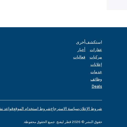
استكشف
أخرى
عقارات
أخبار
مركبات
فعاليات
إعلانات
خدمات
وظائف
Deals
شروط الإعلان
سياسة الاسترجاع
شروط استخدام الموقع
قواعد نش
حقوق النشر © 2026 قطر ليفنج. جميع الحقوق محفوظة.