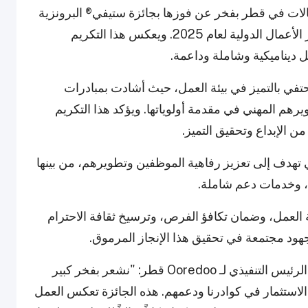
ال الاتصالات في قطر بفخر عن فوزها بجائزة ستيفي® البرونزية
كأفضل جهة عمل في قطاع الاتصالات ضمن جوائز الأعمال الدولية لعام 2025. ويعكس هذا التكريم
تحتفي بالتميز في بيئة العمل، حيث أشادت بمبادرات
تطويرهم المهني في مقدمة أولوياتها. ويؤكد هذا التكريم
حويلية التي تهدف إلى تعزيز رفاهية الموظفين وتطويرهم، من بينها
ت، وخدمات دعم شاملة.
ئة العمل، وضمان تكافؤ الفرص، وترسيخ ثقافة الاحترام
هود مجتمعة في تحقيق هذا الإنجاز المرموق.
وبهذه المناسبة، صرّح الشيخ علي بن جبر آل ثاني، الرئيس التنفيذي لـ Ooredoo قطر: "نشعر بفخر كبير
 الاستثمار في كوادرنا ودعمهم. هذه الجائزة تعكس العمل