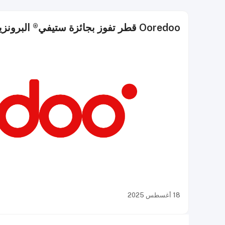
Ooredoo قطر تفوز بجائزة ستيفي® البرونزية المرموقة لعام 2025 في قطاع الاتصالات
18 أغسطس 2025