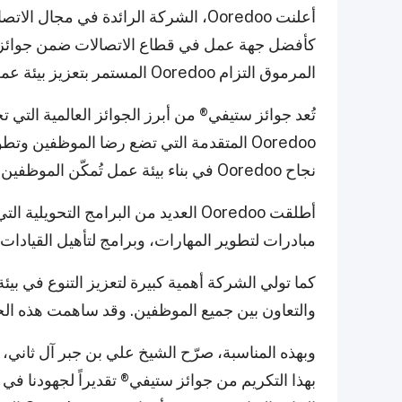
أعلنت Ooredoo، الشركة الرائدة في مج
المرموق التزام Ooredoo المستمر بتعزيز بيئة عمل ديناميكية وشاملة وداعمة.
تُعد جوائز ستيفي® من أبرز الجوائز العالمية التي 
Ooredoo المتقدمة التي تضع رضا الموظفين و
نجاح Ooredoo في بناء بيئة عمل تُمكّن الموظفين من الإبداع وتحقيق التميز.
أطلقت Ooredoo العديد من البرامج الت
مبادرات لتطوير المهارات، وبرامج لتأهيل القيادا
كما تولي الشركة أهمية كبيرة لتعزيز التنوع في بي
والتعاون بين جميع الموظفين. وقد ساهمت هذه الج
بهذا التكريم من جوائز ستيفي® تقديراً لجهودنا في