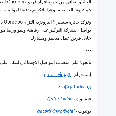
الجاد و
هم ثروتنا الحقيقية، وهذا التكريم يدفعنا لمواصلة بنا
وتؤك
تواصل الشركة التركيز على رفاهية ونمو ورضا موظف
خلال فريق عمل متحفز ومشارك.
---
تابعونا على منصات التواصل الاجتماعي للبقاء على
إنستغرام -
@qatarliving
X -
@qatarliving
فيسبوك -
Qatar Living
يوتيوب
-
qatarlivingofficial