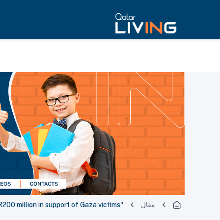
مقال
"Palestine Duty Relief" Campaign raises over QR200 million in support of Gaza victims