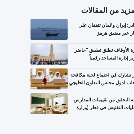
مزيد من المقالات
ر: إيران وعُمان تتفقان على
ر عبر مضيق هرمز
ة الأوقاف تطلق تطبيق "حاضر"
يز إدارة المساجد رقمياً
تشارك في اجتماع لجنة مكافحة
هاب لدول مجلس التعاون الخليجي
ة التحقق من تقييمات المدارس
يات التفتيش في قطر (وزارة
بية والتعليم والتعليم العالي)