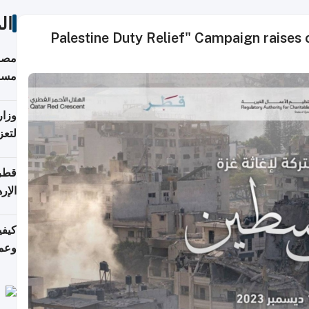
ال
"Palestine Duty Relief" Campaign raises
مصاد
مسا
وزار
لتعز
قطر 
الإر
كيفي
وعمل
التر