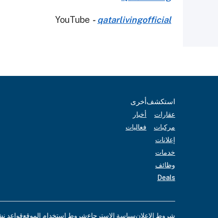
YouTube
-
qatarlivingofficial
استكشف
أخرى
عقارات
أخبار
مركبات
فعاليات
إعلانات
خدمات
وظائف
Deals
شروط الإعلان
سياسة الاسترجاع
شروط استخدام الموقع
قواعد نش