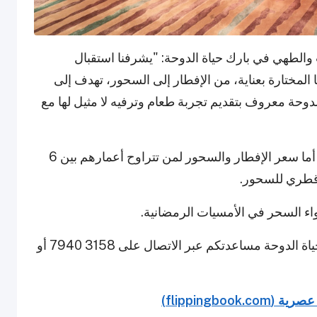
والطهي في بارك حياة الدوحة: "يشرفنا استقبال
لمختارة بعناية، من الإفطار إلى السحور، تهدف إلى
لدوحة معروف بتقديم تجربة طعام وترفيه لا مثيل لها مع
الأطفال دون سن السادسة يتناولون الطعام مجاناً. أما سعر الإفطار والسحور لمن تتراوح أعمارهم بين 6
واء السحر في الأمسيات الرمضانية.
وحة مساعدتكم عبر الاتصال على 3158 7940 أو
flippingbook.)