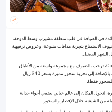
الرائدة في الضيافة في قلب منطقة مشيرب وسط الدوحة،
ف الاستمتاع بتجربة مذاقات متنوعة، وعروض ترفيهية
ل الشهر الفضيل.
خيمة بارك حياة الرمضانية، التي تقع في مطعم Opus، ترحب بالضيوف مع مجموعة واسعة من الأطباق
العالمية والعربية بسعر 220 ريال قطري للشخص، بالإضافة إلى تجربة سحور مميزة بسعر 240 ريال
لسحور فقط).
ة، لتحول المكان إلى عالم خيالي يضفي أجواء جذابة
لة من الشيشة خلال الإفطار والسحور.