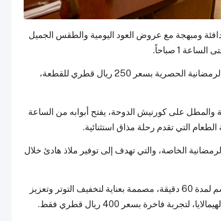
ع بأجواء دافئة ومبهجة مع عروض العود اليومية والطقس الجميل
عة 1 صباحاً.
ولمحبي الحلويات، يمكنهم الاستمتاع بكعكة أنيس الرمضانية الحصرية بسعر 250 ريال قطري للقطعة،
ة والمطل على كورنيش الدوحة، يفتح أبوابه من الساعة
رمضانية الخاصة، والتي تهدف إلى توفير ملاذ هادئ خلال
يمكن للضيوف الاستمتاع بجلسة تدليك كاملة للجسم لمدة 60 دقيقة، مصممة بعناية لتخفيف التوتر وتعزيز
ربة فاخرة بسعر 400 ريال قطري فقط.