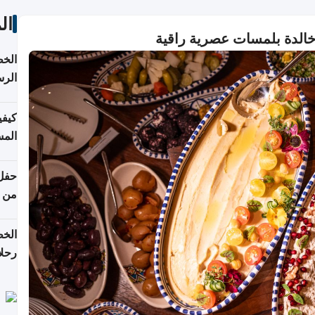
ال
خالدة بلمسات عصرية راقية
الخط
الرس
كيفي
المس
من ن
الخط
رحلا