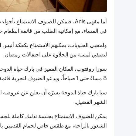
أما مقهى Anis، فيمكن للضيوف الاستمتا
في المساء، مع إمكانية الطلب من قائمة الطعام حتى السا
لتضفي لمسة من الحلاوة على احتفالات رمضان.
سورا روفتوب، المكان المميز في بارك حياة الدوح
8 مساءً حتى 1 صباحاً، ويدعو الضيوف لتجربة قائمة الطعام التي تقدم رحلة مذاق استثنائية.
سبا بارك حياة الدوحة يسرّه أن يعلن عن عروضه ال
الشهر الفضيل.
الشعور بالراحة، مع طقس خاص لحمام القدمين بالهيمالايا، لتج