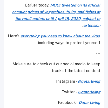
Earlier today,
MOCI tweeted on its official
account prices of vegetables, fruits, and fishes at
the retail outlets until April 18, 2020, subject to
.
extension
Here's
everything you need to know about the virus
,
including ways to protect yourself.
---
Make sure to check out our social media to keep
track of the latest content.
Instagram -
@qatarliving
Twitter -
@qatarliving
Facebook -
Qatar Living