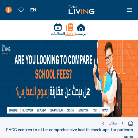
الرئيسية
الأخبار
الفعاليات
مقال
PHCC centres to offer comprehensive health check-ups for patients
soon