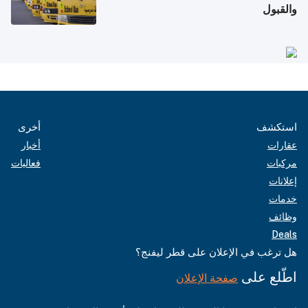
والقبول
استكشف
أخرى
عقارات
أخبار
مركبات
فعاليات
إعلانات
خدمات
وظائف
Deals
هل ترغب في الإعلان على قطر ليفنج؟
اطّلع على
صفحة الإعلان