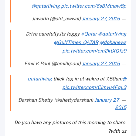
@qatarliving
pic.twitter.com/6sBMtnaw8p
January 27, 2015
— Jawadh (@alif_awwal)
Drive carefully,its foggy
#Qatar
@qatarliving
@GulfTimes_QATAR
@dohanews
pic.twitter.com/cm2ktXQfz9
January 27, 2015
— Emil K Paul (@emilkpaul)
thick fog in al wakra at 7.50am
@qatarliving
pic.twitter.com/Cimvu4FqL3
January 27,
— Darshan Shetty (@shettydarshan)
2015
Do you have any pictures of this morning to share
with us?