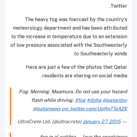
Twitter.
The heavy fog was foercast by the country's
meteorology department and has been attributed
to the increase in temperature due to
an extension
of low pressure associated with the Southwesterly
to Southeasterly winds.
Here are just a few of the photos that Qatar
residents are sharing on social media.
Fog. Morning. Maamura. Do not use your hazard
flash while driving.
#fog
#doha
@qatarday
@qatarnews
pic.twitter.com/UqRn7TeA2E
January 27, 2015
— UltraCrete Ltd. (@ultracrete)
fog in al wakhra ... love the spookiness