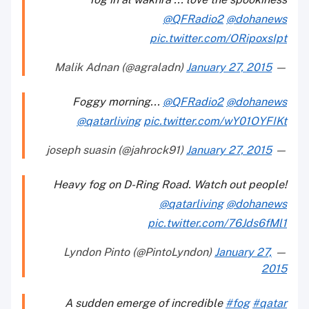
@QFRadio2
@dohanews
pic.twitter.com/ORipoxsIpt
January 27, 2015
— Malik Adnan (@agraladn)
Foggy morning...
@QFRadio2
@dohanews
@qatarliving
pic.twitter.com/wY01OYFIKt
January 27, 2015
— joseph suasin (@jahrock91)
Heavy fog on D-Ring Road. Watch out people!
@qatarliving
@dohanews
pic.twitter.com/76Jds6fMl1
January 27,
— Lyndon Pinto (@PintoLyndon)
2015
A sudden emerge of incredible
#fog
#qatar