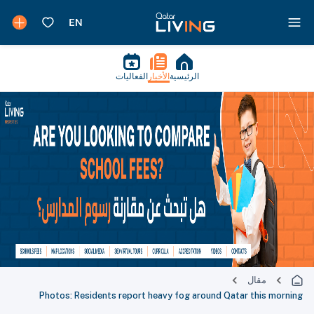
الرئيسية
الأخبار
الفعاليات
مقال
Photos: Residents report heavy fog around Qatar this morning