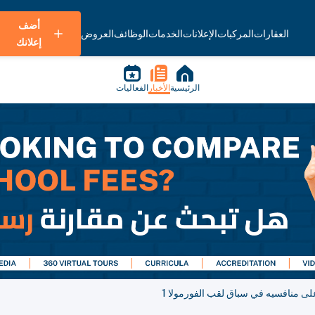
أضف
العقارات
المركبات
الإعلانات
الخدمات
الوظائف
العروض
إعلانك
الرئيسية
الأخبار
الفعاليات
لى منافسيه في سباق لقب الفورمولا 1