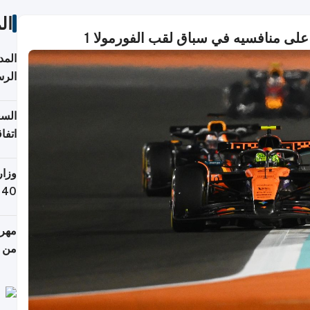
ال
على منافسيه في سباق لقب الفورمولا 1
الرس
السع
اتفا
إقلي
وزار
التص
مهرج
من 148,000 زائر