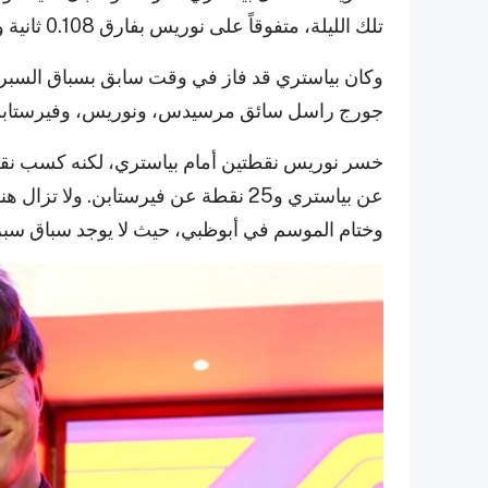
تلك الليلة، متفوقاً على نوريس بفارق 0.108 ثانية وعلى فيرستابن بفارق 0.264 ثانية.
وكان بياستري قد فاز في وقت سابق بسباق السبرينت
جورج راسل سائق مرسيدس، ونوريس، وفيرستابن
وختام الموسم في أبوظبي، حيث لا يوجد سباق سبر