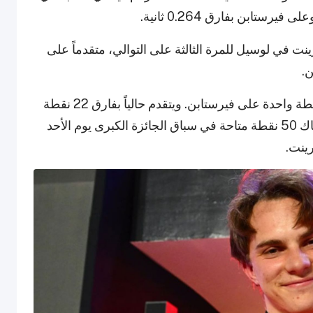
 في لوسيل للمرة الثالثة على التوالي، متقدماً على
.
خسر نوريس نقطتين أمام بياستري، لكنه كسب نقطة واحدة على فيرستابن. ويتقدم حالياً بفارق 22 نقطة
عن بياستري و25 نقطة عن فيرستابن. ولا تزال هناك 50 نقطة متاحة في سباق الجائزة الكبرى يوم الأحد
ينت.