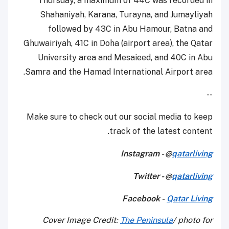
Thursday, a maximum of 44C was recorded in
Shahaniyah, Karana, Turayna, and Jumayliyah
followed by 43C in Abu Hamour, Batna and
Ghuwairiyah, 41C in Doha (airport area), the Qatar
University area and Mesaieed, and 40C in Abu
Samra and the Hamad International Airport area.
--
Make sure to check out our social media to keep
track of the latest content.
Instagram - @
qatarliving
Twitter - @
qatarliving
Facebook -
Qatar Living
Cover Image Credit:
The Peninsula
/ photo for