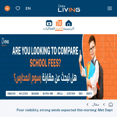
الرئيسية
الأخبار
الفعاليات
مقال
Poor visibility, strong winds expected this morning: Met Dept