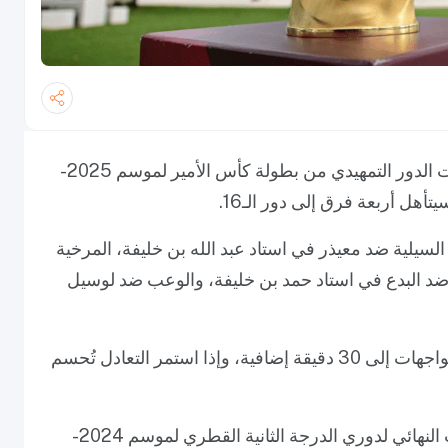
أعلن الاتحاد القطري لكرة القدم عن جدول مباريات الدور التمهيدي من بطولة كأس الأمير لموسم 2025-
لى أربعة ملاعب: السيلية ضد معيذر في استاد عبد الله بن خليفة، المرخية
د البدع في استاد حمد بن خليفة، والوعب ضد لوسيل
وفي حال انتهاء الوقت الأصلي بالتعادل، ستُمدد المواجهات إلى 30 دقيقة إضافية، وإذا استمر التعادل تُحسم
تم تحديد مواجهات الدور التمهيدي بناءً على الترتيب النهائي لدوري الدرجة الثانية القطري لموسم 2024-