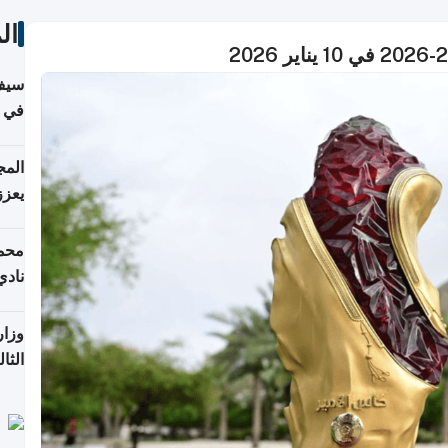
ال
سيف
ألمان
يعزز
جديد
محمد
نادي
وزار
الثا
الري
التع