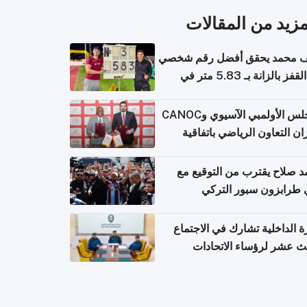
مزيد من المقالات
 محمد يحقق أفضل رقم شخصي
في القفز بالزانة بـ 5.83 متر في
يا
المجلس الأولمبي الآسيوي وCANOC
ان التعاون الرياضي باتفاقية
ة
 صلاح يقترب من التوقيع مع
 طرابزون سبور التركي
ة الداخلية تشارك في الاجتماع
لث عشر لرؤساء الاتحادات
اضية الشرطية بدول مجلس
اون