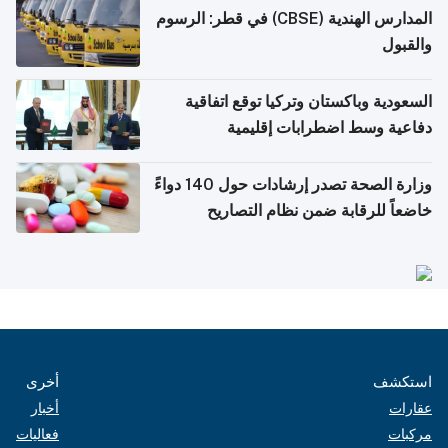
المدارس الهندية (CBSE) في قطر: الرسوم
والقبول
السعودية وباكستان وتركيا توقع اتفاقية
دفاعية وسط اضطرابات إقليمية
وزارة الصحة تصدر إرشادات حول 140 دواءً
خاضعاً للرقابة ضمن نظام التصاريح
الإلكترونية للسفر
استكشف
أخرى
عقارات
أخبار
مركبات
فعاليات