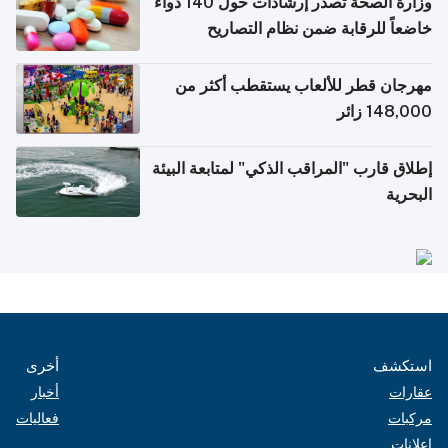
وزارة الصحة تصدر إرشادات حول 140 دواءً
خاضعاً للرقابة ضمن نظام التصاريح
الإلكترونية للسفر
مهرجان قطر للألعاب يستقطب أكثر من
148,000 زائر
إطلاق قارب "المراقب الذكي" لمتابعة البيئة
البحرية
استكشف
أخرى
عقارات
أخبار
مركبات
فعاليات
إعلانات