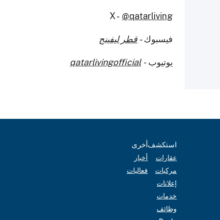
X -
@qatarliving
فيسبوك -
قطر ليفينج
يوتيوب
-
qatarlivingofficial
استكشف
أخرى
عقارات
أخبار
مركبات
فعاليات
إعلانات
خدمات
وظائف