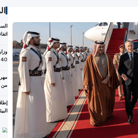
ال
السع
اتفا
إقلي
وزار
التص
مهرج
من 148,000 زائر
إطلا
البيئ