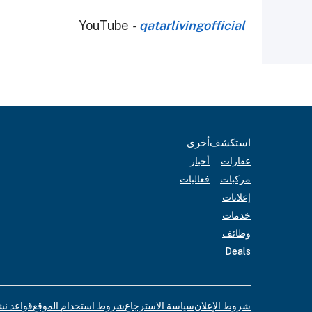
YouTube
-
qatarlivingofficial
استكشف
أخرى
عقارات
أخبار
مركبات
فعاليات
إعلانات
خدمات
وظائف
Deals
شروط الإعلان
سياسة الاسترجاع
شروط استخدام الموقع
قواعد نش