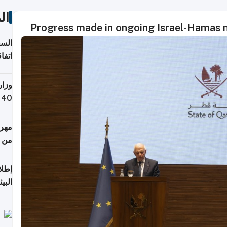
ال
Progress made in ongoing Israel-Hamas n
السع
اتفا
إقلي
وزار
التص
مهرج
من 148,000 زائر
إطلا
البيئ