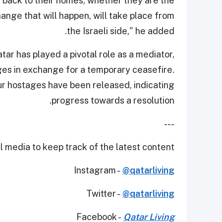
y back to their homes, whether they are the
nge that will happen, will take place from
the Israeli side," he added.
atar has played a pivotal role as a mediator,
ages in exchange for a temporary ceasefire.
our hostages have been released, indicating
progress towards a resolution.
---
 media to keep track of the latest content.
Instagram -
@qatarliving
Twitter -
@qatarliving
Facebook -
Qatar Living