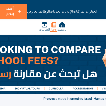
أضف
العقارات
المركبات
الإعلانات
الخدمات
الوظائف
العروض
إعلانك
الرئيسية
الأخبار
الفعاليات
Progress made in ongoing Israel-Hamas n