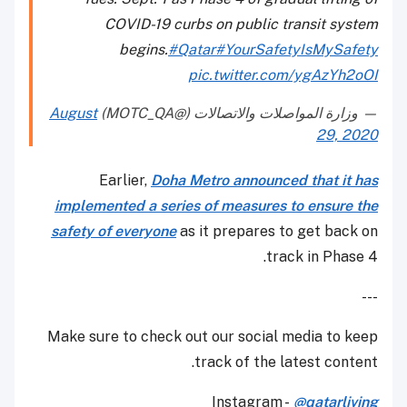
COVID-19 curbs on public transit system
begins.
#Qatar
#YourSafetyIsMySafety
pic.twitter.com/ygAzYh2oOI
— وزارة المواصلات والاتصالات (@MOTC_QA)
August
29, 2020
Earlier,
Doha Metro announced that it has
implemented a series of measures to ensure the
safety of everyone
as it prepares to get back on
track in Phase 4.
---
Make sure to check out our social media to keep
track of the latest content.
Instagram -
@qatarliving