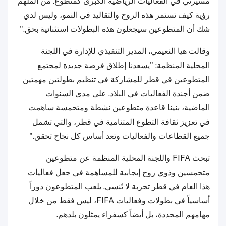
مسيرتي في الفعاليات الرياضية الكبرى كمتطوع. من الملهم
رؤية كيف تستمر هذه الروح والتقاليد في النمو، وليس لدي
شك أن المتطوعين سيجعلون هذه البطولات استثنائية بحق."
وقالت هيا النعيمي، المدير التنفيذي للإدارة في اللجنة
المحلية المنظمة: "يسعدنا إطلاق فرصة جديدة لمجتمع
المتطوعين في قطر للمشاركة في تنظيم بطولتين مهمتين
ضمن أجندة الفعاليات في البلاد. على مدى السنوات
الماضية، بنينا قاعدة متطوعين نشطة ومتحمسة ساهمت
في تعزيز ثقافة التطوع المتنامية في قطر، والتي تشمل
جميع القطاعات والفعاليات وتعد أساس كل نجاح تحقق."
تبحث FIFA واللجنة المحلية المنظمة عن متطوعين
متحمسين وذوي روح إيجابية للمساهمة في جعل فعاليات
هذا العام في قطر تجربة لا تُنسى. يلعب المتطوعون دوراً
أساسياً في بطولات وفعاليات FIFA، ليس فقط من خلال
مهامهم المحددة، بل أيضاً كسفراء يمثلون بلدهم.