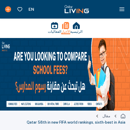
الرئيسية
الأخبار
الفعاليات
مقال
Qatar 58th in new FIFA world rankings, sixth-best in Asia