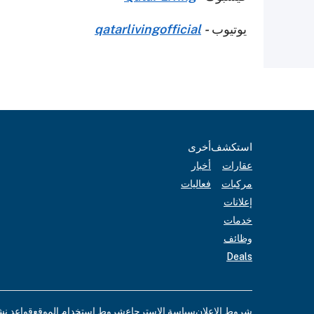
يوتيوب
-
qatarlivingofficial
استكشف
أخرى
عقارات
أخبار
مركبات
فعاليات
إعلانات
خدمات
وظائف
Deals
شروط الإعلان
سياسة الاسترجاع
شروط استخدام الموقع
قواعد نش