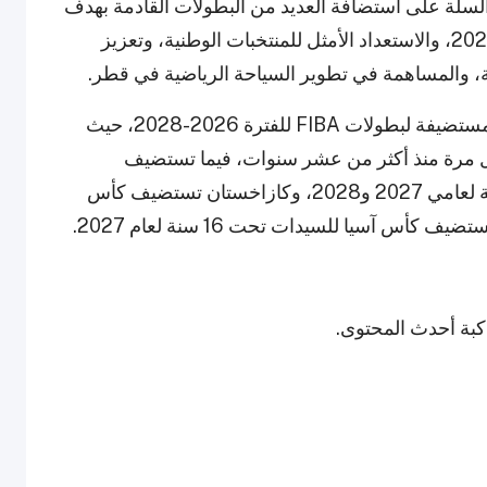
لسلة على استضافة العديد من البطولات القادمة بهدف
الترويج لكأس العالم لكرة السلة من FIBA قطر 2027، والاستعداد الأمثل للمنتخبات الوطنية، وتعزيز
ة، والمساهمة في تطوير السياحة الرياضية في قطر.
وأعلن المكتب الإقليمي لـ FIBA آسيا عن الدول المستضيفة لبطولات FIBA للفترة 2026-2028، حيث
 الفلبين كأس آسيا للسيدات 2027 لأول مرة منذ أكثر من عشر سنوات، فيما تستضيف
إندونيسيا بطولتي كأس آسيا للسيدات تحت 16 سنة لعامي 2027 و2028، وكازاخستان تستضيف كأس
اكبة أحدث المحتوى.