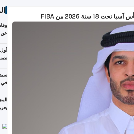
ال
 سنة 2026 من FIBA
وفاة
عن عمر 
أول 
تصنيف HPA في إن
سيف
ألمان
يعزز
جديد