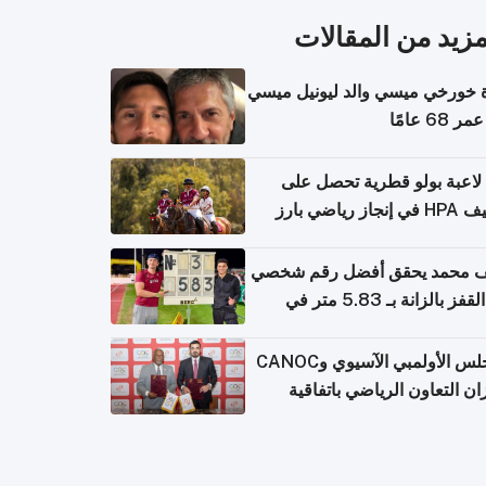
مزيد من المقالات
 خورخي ميسي والد ليونيل ميسي
68 عامًا
لاعبة بولو قطرية تحصل على
جاز رياضي بارز
 محمد يحقق أفضل رقم شخصي
في القفز بالزانة بـ 5.83 متر في
يا
المجلس الأولمبي الآسيوي وCANOC
ان التعاون الرياضي باتفاقية
ة