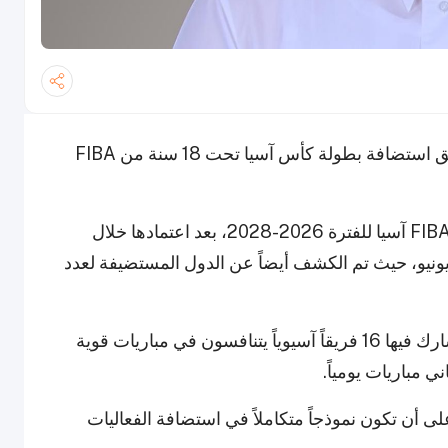
أعلن الاتحاد القطري لكرة السلة عن فوز قطر بحق استضافة بطولة كأس آسيا تحت 18 سنة من FIBA
وقد تم إدراج البطولة رسمياً ضمن جدول فعاليات FIBA آسيا للفترة 2026-2028، بعد اعتمادها خلال
تماع مجلس إدارة FIBA آسيا الذي عُقد في 26 يونيو، حيث تم الكشف أيضاً عن الدول المستضيفة لعدد
ستستضيف قطر هذه البطولة المرموقة، والتي يشارك فيها 16 فريقاً آسيوياً يتنافسون في مباريات قوية
 مباريات يومياً.
لى أن تكون نموذجاً متكاملاً في استضافة الفعاليات