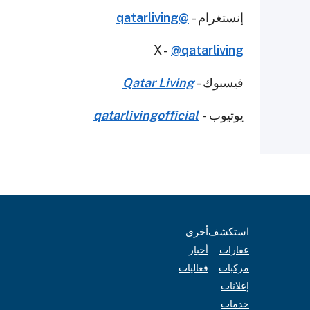
إنستغرام -
@qatarliving
X -
@qatarliving
فيسبوك -
Qatar Living
يوتيوب
-
qatarlivingofficial
استكشف
أخرى
عقارات
أخبار
مركبات
فعاليات
إعلانات
خدمات