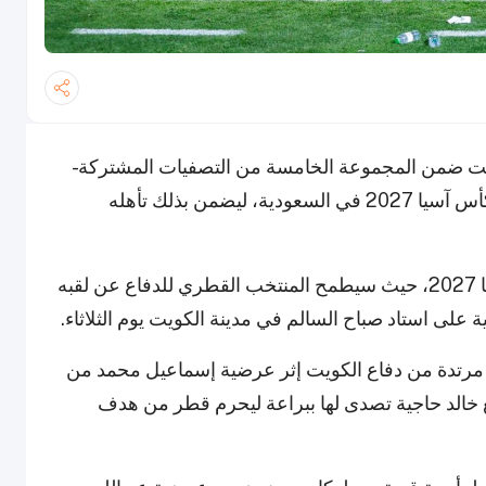
زاً مثيراً بنتيجة 2-1 على الكويت ضمن المجموعة الخامسة من التصفيات المشتركة -
الجولة الثانية المؤهلة لكأس العالم 2026 FIFA وكأس آسيا 2027 في السعودية، ليضمن بذلك تأهله
كما ضمن هذا الانتصار مشاركة قطر في كأس آسيا 2027، حيث سيطمح المنتخب القطري للدفاع عن لقبه
ية على استاد صباح السالم في مدينة الكويت يوم الثلاثاء.
ة مرتدة من دفاع الكويت إثر عرضية إسماعيل محمد من
ع خالد حاجية تصدى لها ببراعة ليحرم قطر من هدف