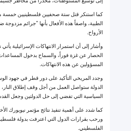
إلى توسيع المستوطنات، محذراً من مخاطر جسيمة ت
كما استنكر قتل ستة صحفيين فلسطينيين خمسة منه
الطبية، واصفاً هذه الأفعال بأنها "جرائم مزدوجة 
الأرواح.
وأشار إلى أن استمرار الانتهاكات الإسرائيلية يأت
الحصار عن غزة فوراً، والسماح بدخول المساعدات ا
المسؤولين عن هذه الانتهاكات.
وجدد المريخي التأكيد على دور قطر في جهود الوس
الدولة ستواصل العمل من أجل وقف إطلاق النار، وإ
السياسية التي تفضي إلى حل الدولتين وجعل القدس
كما شدد على أهمية تنفيذ نتائج مؤتمر نيويورك ال
ورحب بقرارات الدول التي اعترفت بدولة فلسطين
الفلسطيني.