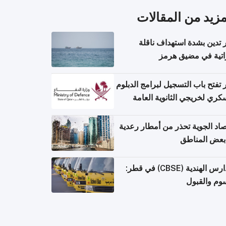
مزيد من المقالات
تدين بشدة استهداف ناقلة
اتية في مضيق هرمز
تفتح باب التسجيل لبرامج الدبلوم
كري لخريجي الثانوية العامة
صاد الجوية تحذر من أمطار رعدية
بعض المناطق
المدارس الهندية (CBSE) في قطر:
وم والقبول