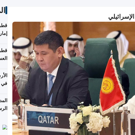
ال
لإسرائيلي
قطر 
إمار
قطر 
العس
الأر
في 
الرس