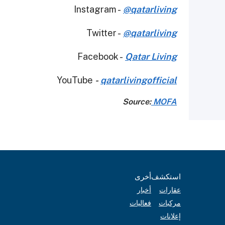
Instagram -
@qatarliving
Twitter -
@qatarliving
Facebook -
Qatar Living
YouTube
-
qatarlivingofficial
Source:
MOFA
استكشف
أخرى
عقارات
أخبار
مركبات
فعاليات
إعلانات