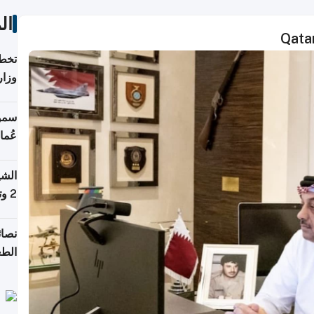
ال
Qata
تخطط
وزار
الاس
سمو 
عُما
الشي
2 وتصل إلى 11 قمة فوق 8,000 متر
نصائ
الطع
والت