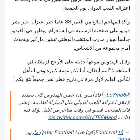
اعتزاله اللعب الدولي يوم الجمعة.
وأكد المهاجم البالغ من العمر 33 عاماً خبر اعتزاله عبر نشر
فيديو على صفحته الرسمية في إنستغرام. ويظهر في الفيديو
جالساً بجوار مدرب المنتخب الوطني تينتين ماركيز ويتحدث
أمام مجموعة من الأشخاص.
وقال الهيدوس موجهاً حديثه على الأرجح لزملائه في
المنتخب: "أنتم أبطال، أمامكم مهمة كبيرة وهي التأهل
لكأس العالم لأول مرة في تاريخ قطر. نحن جميعاً نثق بكم."
@bo7md6_
أفاد أمس بأن حسن الهيدوس كان يستعد
لإعلان اعتزاله اللعب الدولي قبل المباراة القادمة، ونشر
قائد المنتخب فيديو في وقت متأخر من الليل يؤكد فيه
ذلك...
pic.twitter.com/DbVTEFMaod
— Qatar Football Live (@QFootLive)
16 مارس
2024