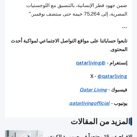
ضمن جهود قطر الإنسانية، بالتنسيق مع اللوجستيات
المصرية، إلى 75,264 خيمة حتى منتصف نوفمبر."
---
تابعوا حساباتنا على مواقع التواصل الاجتماعي لمواكبة أحدث
المحتوى.
إنستغرام -
@qatarliving
X -
@qatarliving
فيسبوك -
Qatar Living
يوتيوب
-
qatarlivingofficial
المزيد من المقالات
الإفراج عن 15 محتجزاً في جمهورية الكونغو