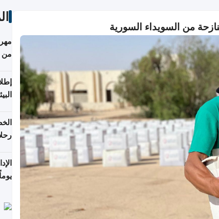
ال
نازحة من السويداء السورية
مهرج
من 148,000 زائر
إطلا
البيئ
الخط
رحلا
اعتبارا
يوما
فترة