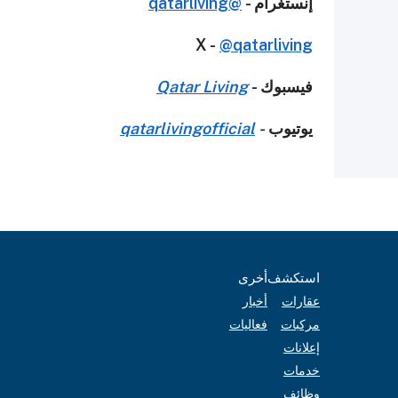
إنستغرام -
@qatarliving
X -
@qatarliving
فيسبوك -
Qatar Living
يوتيوب
-
qatarlivingofficial
استكشف
أخرى
عقارات
أخبار
مركبات
فعاليات
إعلانات
خدمات
وظائف