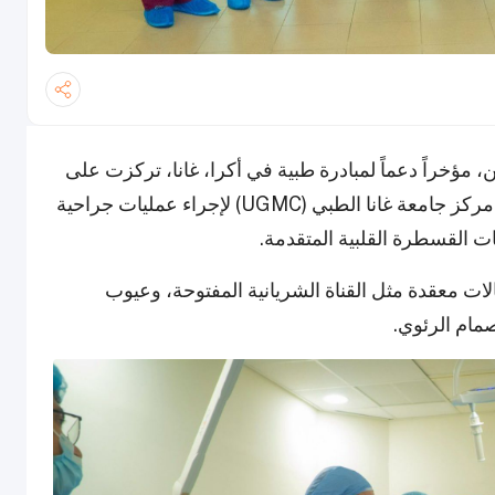
ؤخراً دعماً لمبادرة طبية في أكرا، غانا، تركزت على
علاج أمراض القلب الخلقية. وتعاونت المنظمة مع مركز جامعة غانا الطبي (UGMC) لإجراء عمليات جراحية
ات معقدة مثل القناة الشريانية المفتوحة، وعيوب
صمام الرئوي.