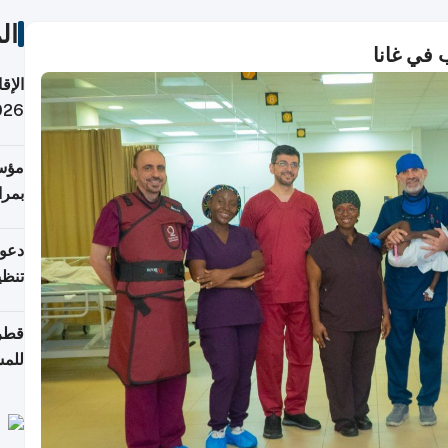
ال
الإق
2026: هل تدف
مؤسس
بمرا
والإ
دعوة
تنظيف ش
قطر 
للمس
للرق