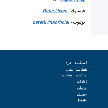
فيسبوك -
Qatar Living
يوتيوب
-
qatarlivingofficial
استكشف
أخرى
عقارات
أخبار
مركبات
فعاليات
إعلانات
خدمات
وظائف
Deals