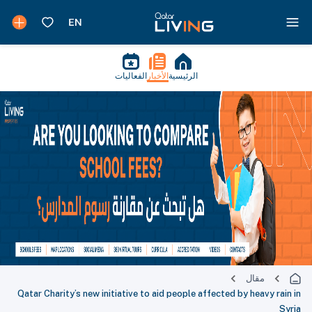
الرئيسية
الأخبار
الفعاليات
مقال
Qatar Charity’s new initiative to aid people affected by heavy rain in
Syria