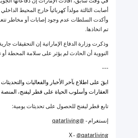
في وقت سابق، أفادت الإمارات إن دفاعاتها الجوية
أصابت الثالثة مولداً كهربائياً خارج المحيط الدا
وأكدت السلطات عدم وجود إصابات أو مخاطر تتعلق ب
تم اتخاذها.
وذكرت وزارة الدفاع الإماراتية إن التحقيقات جارية 
النووية أن الحادث لم يؤثر على سلامة المحطة أو 
---
ابقَ على اطلاع بآخر الأخبار والفعاليات والتحدي
العقارات وأسلوب الحياة على قطر ليفنج، المنصة ال
تابع قطر ليفنج للحصول على تحديثات يومية:
إنستغرام -
@qatarliving
X -
@qatarliving