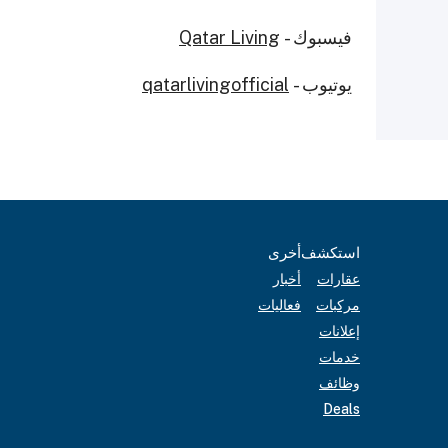
فيسبوك -
Qatar Living
يوتيوب -
qatarlivingofficial
استكشف
أخرى
عقارات
أخبار
مركبات
فعاليات
إعلانات
خدمات
وظائف
Deals