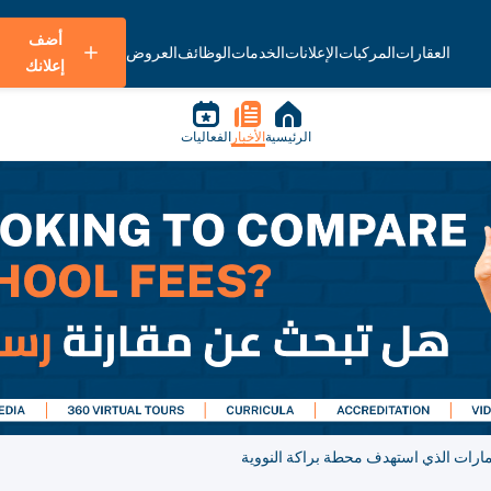
أضف
العقارات
المركبات
الإعلانات
الخدمات
الوظائف
العروض
إعلانك
الرئيسية
الأخبار
الفعاليات
مارات الذي استهدف محطة براكة النووية