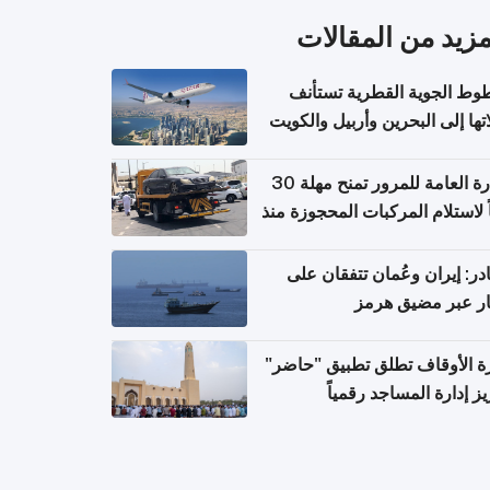
مزيد من المقالات
وط الجوية القطرية تستأنف
تها إلى البحرين وأربيل والكويت
ً من 8 أغسطس
الإدارة العامة للمرور تمنح مهلة 30
ً لاستلام المركبات المحجوزة منذ
 طويلة
ر: إيران وعُمان تتفقان على
ر عبر مضيق هرمز
ة الأوقاف تطلق تطبيق "حاضر"
يز إدارة المساجد رقمياً