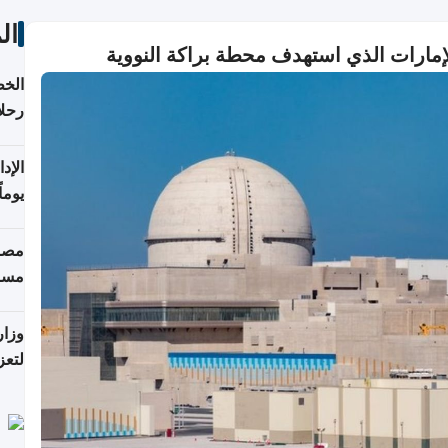
ال
إمارات الذي استهدف محطة براكة النووية
الخط
رحلا
اعتبارا
يوما
فترة
مصاد
مسا
وزار
لتعز