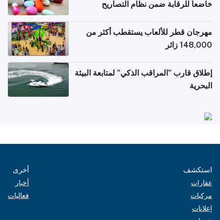
خاضعاً للرقابة ضمن نظام التصاريح
الإلكترونية للسفر
مهرجان قطر للألعاب يستقطب أكثر من
148,000 زائر
إطلاق قارب "المراقب الذكي" لمتابعة البيئة
البحرية
استكشف
أخرى
عقارات
أخبار
مركبات
فعاليات
إعلانات